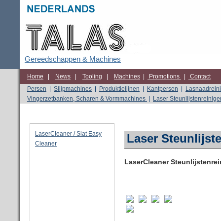
Gereedschappen & Machines
Home
|
News
|
Tooling
|
Machines
|
Promotions
|
Contact
Persen
|
Slijpmachines
|
Produktielijnen
|
Kantpersen
|
Lasnaadreini
Vingerzetbanken, Scharen & Vormmachines
|
Laser Steunlijstenreinige
LaserCleaner / Slat Easy
Laser Steunlijste
Cleaner
LaserCleaner Steunlijstenrei