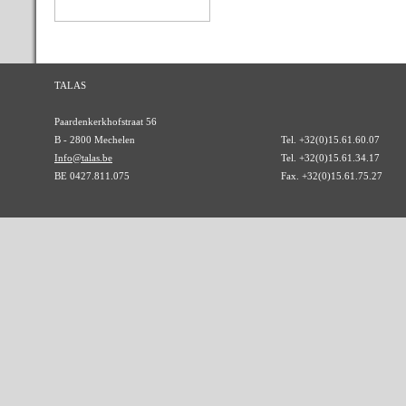
TALAS
Paardenkerkhofstraat 56
B - 2800 Mechelen
Tel. +32(0)15.61.60.07
Info@talas.be
Tel. +32(0)15.61.34.17
BE 0427.811.075
Fax. +32(0)15.61.75.27